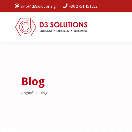
info@d3solutions.gr
+30 2751 151652
Blog
You are here:
Αρχική
Blog