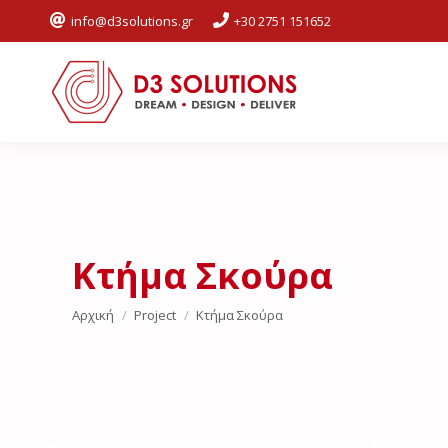
info@d3solutions.gr
+30 2751 151652
Κτήμα Σκούρα
You are here:
Αρχική
Project
Κτήμα Σκούρα