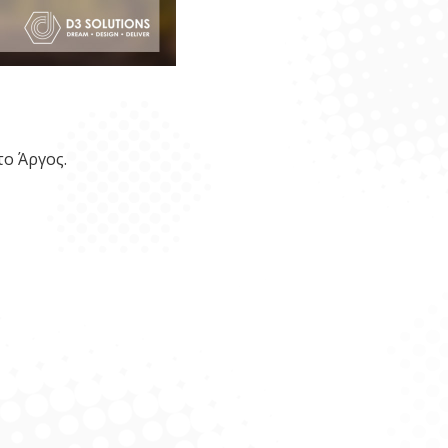
το Άργος.