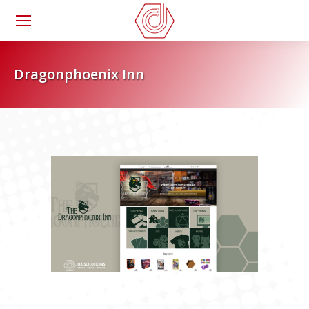
Dragonphoenix Inn
You are here: