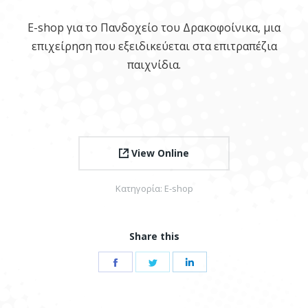
E-shop για το Πανδοχείο του Δρακοφοίνικα, μια
επιχείρηση που εξειδικεύεται στα επιτραπέζια
παιχνίδια.
View Online
Κατηγορία:
E-shop
Share this
Share
Share
Share
on
on
on
Facebook
Twitter
LinkedIn