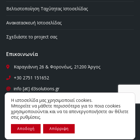
Βελτιστοποίηση Ταχύτητας Ιστοσελίδας
Ανακατασκευή Ιστοσελίδας
Σχεδιάστε το project σας
Επικοινωνία
Καραγιάννη 26 & Φορονέως, 21200 Άργος
+30 2751 151652
info [at] d3solutions.gr
D3 Solutions
Η ιστοσελίδα μας χρησιμοποιεί cookies.
Μπορείτε να μάθετε περισσότερα για το ποια cookies
χρησιμοποιούνται και να τα απενεργοποιήσετε αν θέλετε
στις
ρυθμίσεις
.
Copyright 2019 - D3 Solutions
Αποδοχή
Απόρριψη