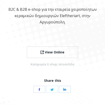
B2C & B2B e-shop για την εταιρεία χειροποίητων
κεραμικών δημιουργιών Eleftheriart, στην
Αργυρούπολη.
View Online
Κατηγορία:
E-shop
,
Ιστοσελίδα
Share this
Share
Share
Share
on
on
on
Facebook
Twitter
LinkedIn