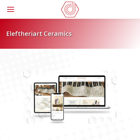
Eleftheriart Ceramics
You are here: