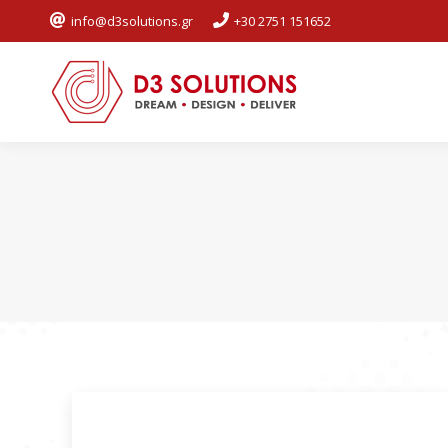
info@d3solutions.gr
+30 2751 151652