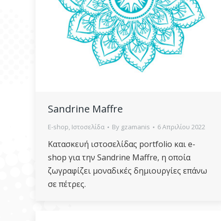
Sandrine Maffre
E-shop
,
Ιστοσελίδα
By
gzamanis
6 Απριλίου 2022
Κατασκευή ιστοσελίδας portfolio και e-
shop για την Sandrine Maffre, η οποία
ζωγραφίζει μοναδικές δημιουργίες επάνω
σε πέτρες.