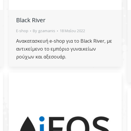
Black River
E-shop
By
gzamanis
18 Μαΐου 2022
Ανακατασκευή e-shop για το Black River, με
αντικείμενο το εμπόριο γυναικείων
ρούχων και αξεσουάρ.