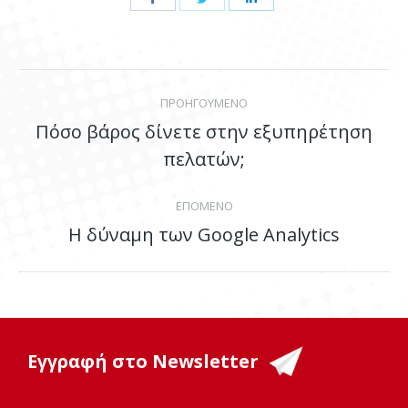
on
on
on
Facebook
Twitter
LinkedIn
Post
ΠΡΟΗΓΟΥΜΕΝΟ
navigation
Πόσο βάρος δίνετε στην εξυπηρέτηση
Previous
πελατών;
post:
ΕΠΟΜΕΝΟ
Η δύναμη των Google Analytics
Next
post:
Εγγραφή στο Newsletter